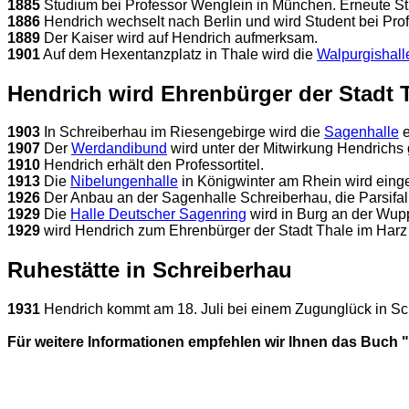
1885
Studium bei Professor Wenglein in München. Erneute S
1886
Hendrich wechselt nach Berlin und wird Student bei Prof
1889
Der Kaiser wird auf Hendrich aufmerksam.
1901
Auf dem Hexentanzplatz in Thale wird die
Walpurgishall
Hendrich wird Ehrenbürger der Stadt 
1903
In Schreiberhau im Riesengebirge wird die
Sagenhalle
e
1907
Der
Werdandibund
wird unter der Mitwirkung Hendrichs
1910
Hendrich erhält den Professortitel.
1913
Die
Nibelungenhalle
in Königwinter am Rhein wird eing
1926
Der Anbau an der Sagenhalle Schreiberhau, die Parsifal H
1929
Die
Halle Deutscher Sagenring
wird in Burg an der Wup
1929
wird Hendrich zum Ehrenbürger der Stadt Thale im Harz
Ruhestätte in Schreiberhau
1931
Hendrich kommt am 18. Juli bei einem Zugunglück in S
Für weitere Informationen empfehlen wir Ihnen das Buch