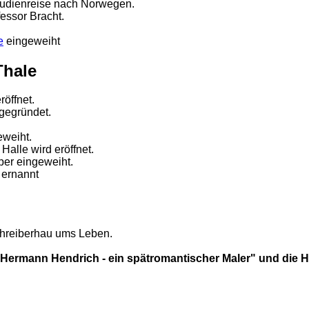
tudienreise nach Norwegen.
essor Bracht.
e
eingeweiht
Thale
röffnet.
 gegründet.
eweiht.
alle wird eröffnet.
per eingeweiht.
 ernannt
chreiberhau ums Leben.
 "Hermann Hendrich - ein spätromantischer Maler" und die